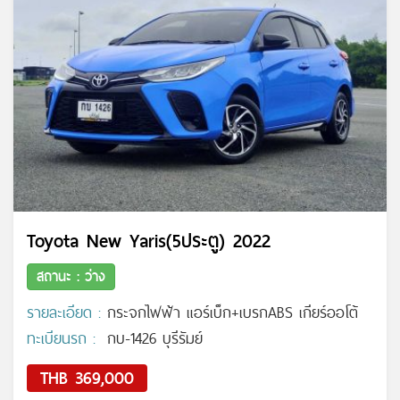
Toyota New Yaris(5ประตู) 2022
สถานะ : ว่าง
รายละเอียด :
กระจกไฟฟ้า แอร์เบ็ก+เบรกABS เกียร์ออโต้
ทะเบียนรถ :
กบ-1426 บุรีรัมย์
THB 369,000