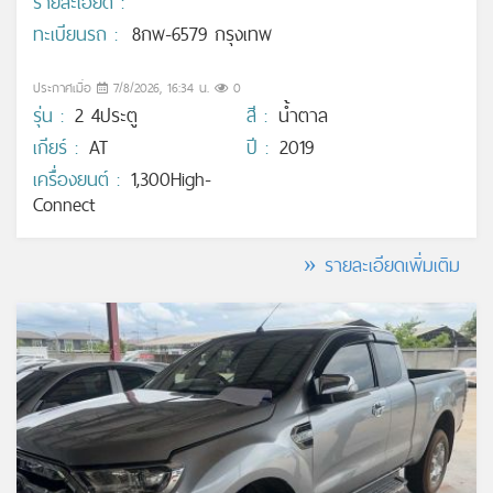
รายละเอียด :
ทะเบียนรถ :
8กพ-6579 กรุงเทพ
ประกาศเมื่อ
7/8/2026, 16:34 น.
0
รุ่น :
2 4ประตู
สี :
น้ำตาล
เกียร์ :
AT
ปี :
2019
เครื่องยนต์ :
1,300High-
Connect
» รายละเอียดเพิ่มเติม