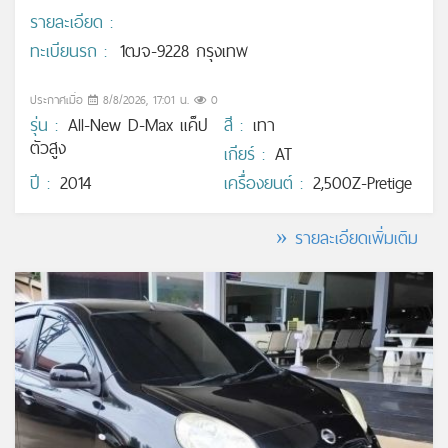
รายละเอียด :
ทะเบียนรถ :
1ฒจ-9228 กรุงเทพ
ประกาศเมื่อ
8/8/2026, 17:01 น.
0
รุ่น :
All-New D-Max แค็ป
สี :
เทา
ตัวสูง
เกียร์ :
AT
ปี :
2014
เครื่องยนต์ :
2,500Z-Pretige
» รายละเอียดเพิ่มเติม