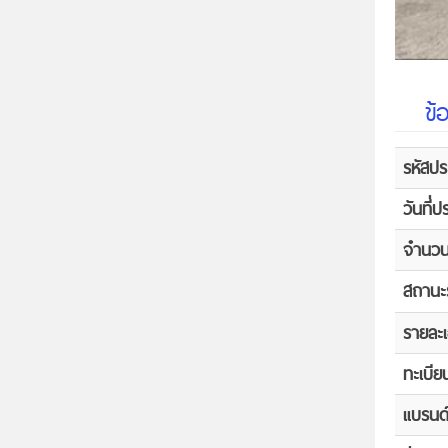
ข้
รหัสป
วันที่
จำนวนผ
สถานะ
รายละเ
ทะเบีย
แบรนด์/