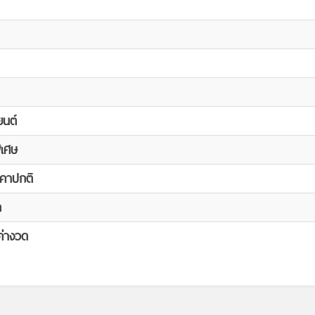
ยนต์
ิเศษ
คาปกติ
ด
/ค่างวด