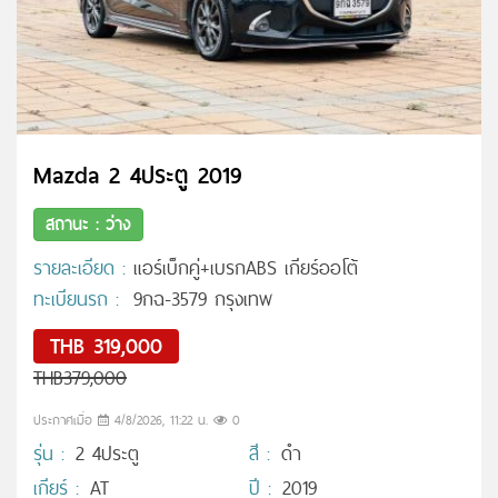
Mazda 2 4ประตู 2019
สถานะ : ว่าง
รายละเอียด :
แอร์เบ็กคู่+เบรกABS เกียร์ออโต้
ทะเบียนรถ :
9กฉ-3579 กรุงเทพ
THB 319,000
THB379,000
ประกาศเมื่อ
4/8/2026, 11:22 น.
0
รุ่น :
2 4ประตู
สี :
ดำ
เกียร์ :
AT
ปี :
2019