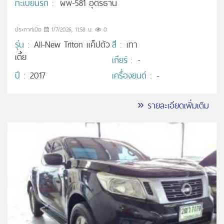
ทะเบียนรถ :
ผพ-581 อุดรธานี
ประกาศเมื่อ
1/7/2026, 11:58 น.
0
รุ่น :
All-New Triton แค็ปตัว
สี :
เทา
เตี้ย
เกียร์ :
-
ปี :
2017
เครื่องยนต์ :
-
» รายละเอียดเพิ่มเติม