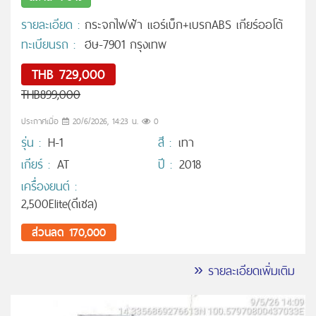
รายละเอียด :
กระจกไฟฟ้า แอร์เบ็ก+เบรกABS เกียร์ออโต้
ทะเบียนรถ :
ฮษ-7901 กรุงเทพ
THB 729,000
THB899,000
ประกาศเมื่อ
20/6/2026, 14:23 น.
0
รุ่น :
H-1
สี :
เทา
เกียร์ :
AT
ปี :
2018
เครื่องยนต์ :
2,500Elite(ดีเซล)
ส่วนลด 170,000
» รายละเอียดเพิ่มเติม