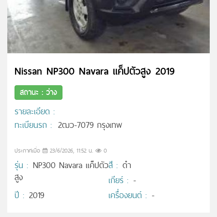
Nissan NP300 Navara แค็ปตัวสูง 2019
สถานะ : ว่าง
รายละเอียด :
ทะเบียนรถ :
2ฒว-7079 กรุงเทพ
ประกาศเมื่อ
23/6/2026, 11:52 น.
0
รุ่น :
NP300 Navara แค็ปตัว
สี :
ดำ
สูง
เกียร์ :
-
ปี :
2019
เครื่องยนต์ :
-