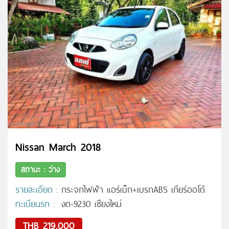
Nissan March 2018
สถานะ : ว่าง
รายละเอียด :
กระจกไฟฟ้า แอร์เบ็ก+เบรกABS เกียร์ออโต้
ทะเบียนรถ :
งต-9230 เชียงใหม่
THB 219,000