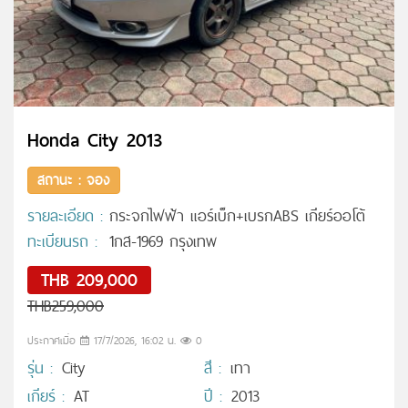
Honda City 2013
สถานะ : จอง
รายละเอียด :
กระจกไฟฟ้า แอร์เบ็ก+เบรกABS เกียร์ออโต้
ทะเบียนรถ :
1กส-1969 กรุงเทพ
THB 209,000
THB259,000
ประกาศเมื่อ
17/7/2026, 16:02 น.
0
รุ่น :
City
สี :
เทา
เกียร์ :
AT
ปี :
2013