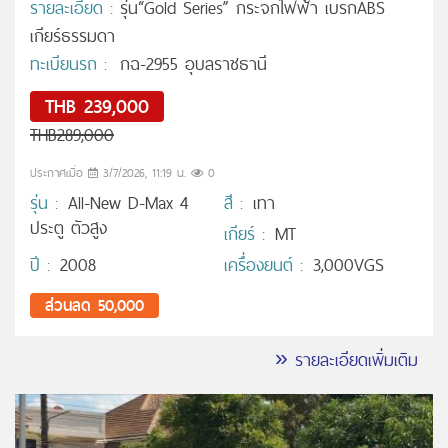
รายละเอียด :
รุ่น“Gold Series” กระจกไฟฟ้า เบรกABS
เกียร์ธรรมดา
ทะเบียนรถ :
กฉ-2955 อุบลราชธานี
THB 239,000
THB289,000
ประกาศเมื่อ
3/7/2026, 11:19 น.
0
รุ่น :
All-New D-Max 4
สี :
เทา
ประตู ตัวสูง
เกียร์ :
MT
ปี :
2008
เครื่องยนต์ :
3,000VGS
ส่วนลด 50,000
» รายละเอียดเพิ่มเติม