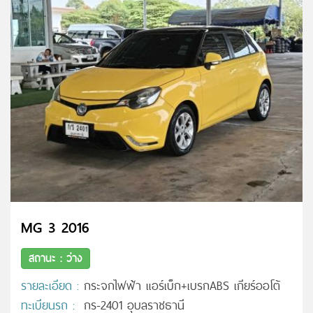
MG 3 2016
สถานะ : ว่าง
รายละเอียด :
กระจกไฟฟ้า แอร์เบ็ก+เบรกABS เกียร์ออโต้
ทะเบียนรถ :
กร-2401 อุบลราชธานี