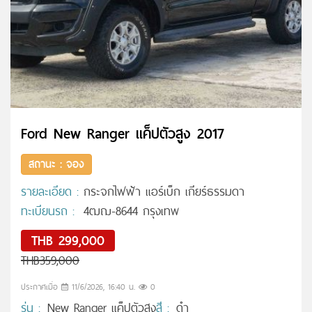
Ford New Ranger แค็ปตัวสูง 2017
สถานะ : จอง
รายละเอียด :
กระจกไฟฟ้า แอร์เบ็ก เกียร์ธรรมดา
ทะเบียนรถ :
4ฒฌ-8644 กรุงเทพ
THB 299,000
THB359,000
ประกาศเมื่อ
11/6/2026, 16:40 น.
0
รุ่น :
New Ranger แค็ปตัวสูง
สี :
ดำ