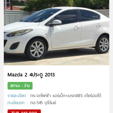
Mazda 2 4ประตู 2013
สถานะ : ว่าง
รายละเอียด :
กระจกไฟฟ้า แอร์เบ็ก+เบรกABS เกียร์ออโต้
ทะเบียนรถ :
กฉ-545 บุรีรัมย์