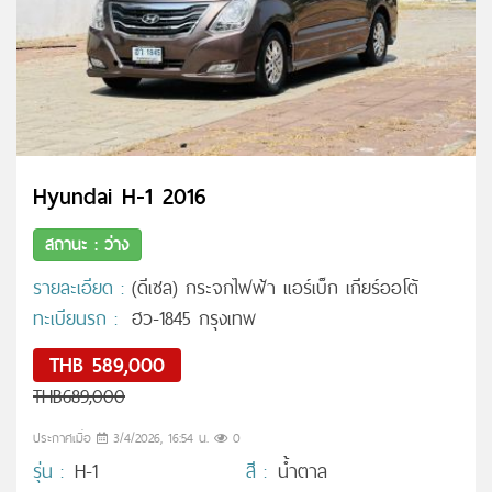
Hyundai H-1 2016
สถานะ : ว่าง
รายละเอียด :
(ดีเซล) กระจกไฟฟ้า แอร์เบ็ก เกียร์ออโต้
ทะเบียนรถ :
ฮว-1845 กรุงเทพ
THB 589,000
THB689,000
ประกาศเมื่อ
3/4/2026, 16:54 น.
0
รุ่น :
H-1
สี :
น้ำตาล