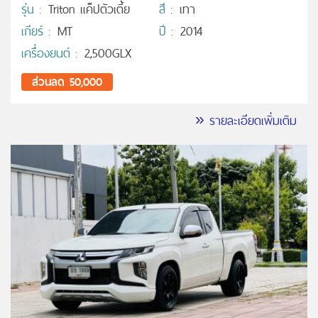
รุ่น :
Triton แค็ปตัวเตี้ย
สี :
เทา
เกียร์ :
MT
ปี :
2014
เครื่องยนต์ :
2,500GLX
ส่วนลด 50,000
» รายละเอียดเพิ่มเติม