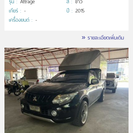
รุ่น :
Attrage
สี :
ขาว
เกียร์ :
-
ปี :
2015
เครื่องยนต์ :
-
» รายละเอียดเพิ่มเติม