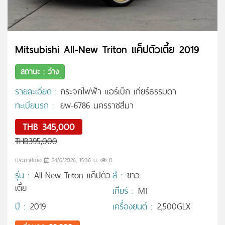
Mitsubishi All-New Triton แค็ปตัวเตี้ย 2019
สถานะ : ว่าง
รายละเอียด :
กระจกไฟฟ้า แอร์เบ็ก เกียร์ธรรมดา
ทะเบียนรถ :
ยพ-6786 นครราชสีมา
THB 345,000
THB395,000
ประกาศเมื่อ
24/6/2026, 15:36 น.
0
รุ่น :
All-New Triton แค็ปตัว
สี :
ขาว
เตี้ย
เกียร์ :
MT
ปี :
2019
เครื่องยนต์ :
2,500GLX